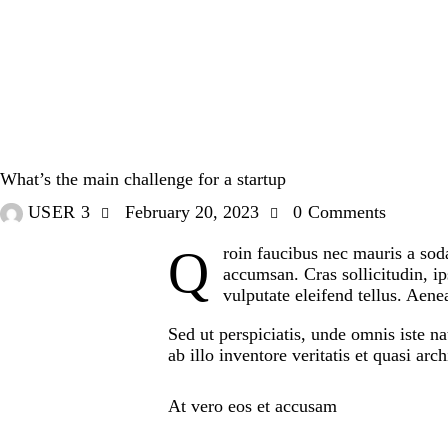
DESIGN
What’s the main challenge for a startup
USER 3
February 20, 2023
0
Comments
Qroin faucibus nec mauris a sodales, sed elementum mi tincidunt. Sed eget viverra egestas nisi in consequat. Fusce sodales augue a
accumsan. Cras sollicitudin, i
vulputate eleifend tellus. Aenea
Sed ut perspiciatis, unde omnis iste 
ab illo inventore veritatis et quasi arc
At vero eos et accusam