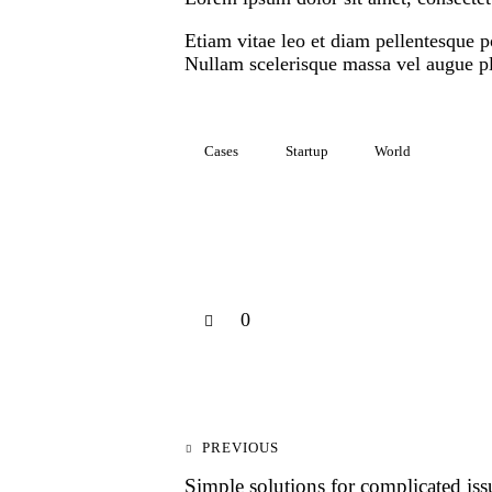
Etiam vitae leo et diam pellentesque p
Nullam scelerisque massa vel augue pla
Cases
Startup
World
0
PREVIOUS
Simple solutions for complicated iss