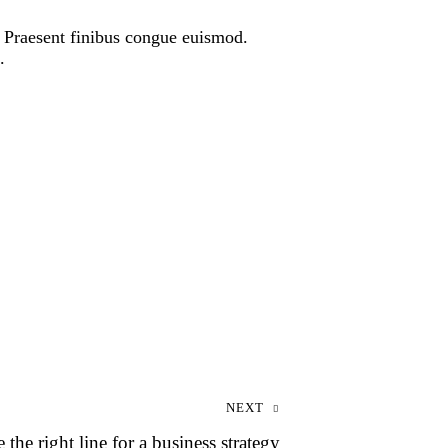
t. Praesent finibus congue euismod.
.
NEXT
the right line for a business strategy