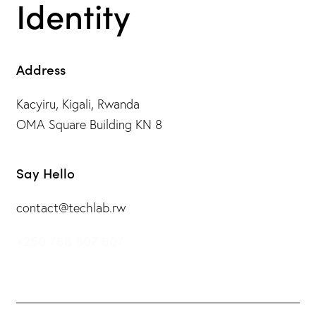
Identity
Address
Kacyiru, Kigali, Rwanda
OMA Square Building KN 8
Say Hello
contact@techlab.rw
+250 788 807 807