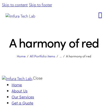
Skip to content
Skip to footer
A harmony of red
Home
All Portfolio items
...
A harmony of red
Close
Home
About Us
Our Services
Get a Quote